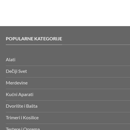
POPULARNE KATEGORIJE
Alati
Dečiji Svet
Merdevine
Kućni Aparati
Dvorište i Bašta
Trimeri i Kosilice
Testere i Oprema