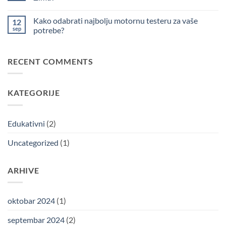
Pripremiti
Vašu
Nema
Baštu
komentara
Kako odabrati najbolju motornu testeru za vaše
12
za
na
Zimu:
Zašto
sep
potrebe?
3
Su
Osnovna
Cepači
Nema
Saveta
Drva
komentara
i
Ključni
na
RECENT COMMENTS
Alati
za
Kako
Efikasne
odabrati
Pripreme
najbolju
za
motornu
Zimu?
testeru
KATEGORIJE
za
vaše
potrebe?
Edukativni
(2)
Uncategorized
(1)
ARHIVE
oktobar 2024
(1)
septembar 2024
(2)