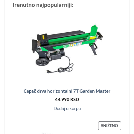
Trenutno najpopularniji:
Cepač drva horizontalni 7T Garden Master
44.990
RSD
Dodaj u korpu
PROIZV
SNIŽENO
NA