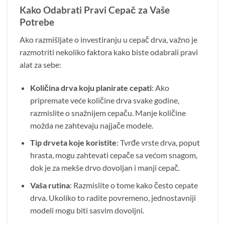
Kako Odabrati Pravi Cepač za Vaše
Potrebe
Ako razmišljate o investiranju u cepač drva, važno je
razmotriti nekoliko faktora kako biste odabrali pravi
alat za sebe:
Količina drva koju planirate cepati
: Ako
pripremate veće količine drva svake godine,
razmislite o snažnijem cepaču. Manje količine
možda ne zahtevaju najjače modele.
Tip drveta koje koristite
: Tvrđe vrste drva, poput
hrasta, mogu zahtevati cepače sa većom snagom,
dok je za mekše drvo dovoljan i manji cepač.
Vaša rutina
: Razmislite o tome kako često cepate
drva. Ukoliko to radite povremeno, jednostavniji
modeli mogu biti sasvim dovoljni.