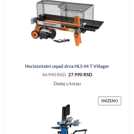
POPUST
Horizontalni cepač drva HLS 44 T Villager
Originalna
Trenutna
46.990
RSD
27.990
RSD
cena
cena
je
je:
Dodaj u korpu
bila:
27.990 RSD.
46.990 RSD.
PROIZV
SNIŽENO
NA
POPUST