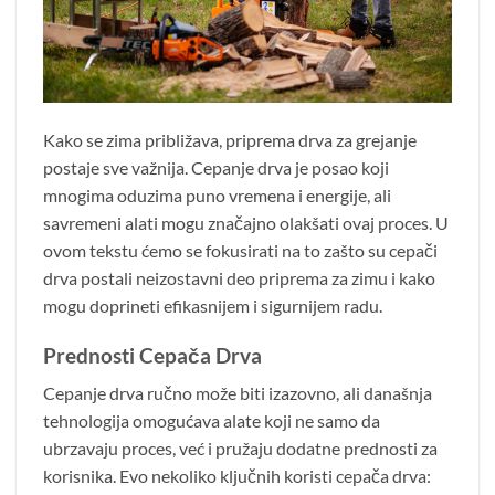
Kako se zima približava, priprema drva za grejanje
postaje sve važnija. Cepanje drva je posao koji
mnogima oduzima puno vremena i energije, ali
savremeni alati mogu značajno olakšati ovaj proces. U
ovom tekstu ćemo se fokusirati na to zašto su cepači
drva postali neizostavni deo priprema za zimu i kako
mogu doprineti efikasnijem i sigurnijem radu.
Prednosti Cepača Drva
Cepanje drva ručno može biti izazovno, ali današnja
tehnologija omogućava alate koji ne samo da
ubrzavaju proces, već i pružaju dodatne prednosti za
korisnika. Evo nekoliko ključnih koristi cepača drva: