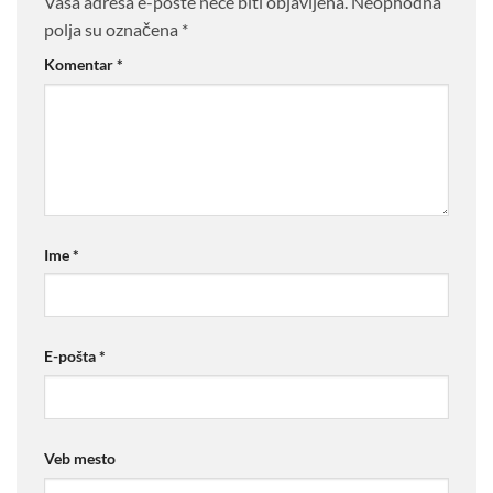
Vaša adresa e-pošte neće biti objavljena.
Neophodna
polja su označena
*
Komentar
*
Ime
*
E-pošta
*
Veb mesto