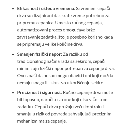
Efikasnost i ušteda vremena
: Savremeni cepači
drva su dizajnirani da skrate vreme potrebno za
pripremu cepanica. Umesto ručnog cepanja,
automatizovani proces omogućava brže
završavanje zadatka, što je posebno korisno kada
se pripremaju velike količine drva.
Smanjen fizički napor
: Za razliku od
tradicionalnog načina rada sa sekirom, cepači
minimizuju fizički napor potreban za cepanje drva.
Ovo znači da posao mogu obaviti i oni koji možda
nemaju snagu ili iskustvo u korišćenju sekire.
Preciznost i sigurnost
: Ručno cepanje drva može
biti opasno, naročito za one koji nisu vični tom
zadatku. Cepači drva pružaju veću kontrolu i
smanjuju rizik od povreda zahvaljujući preciznim
mehanizmima za cepanje.