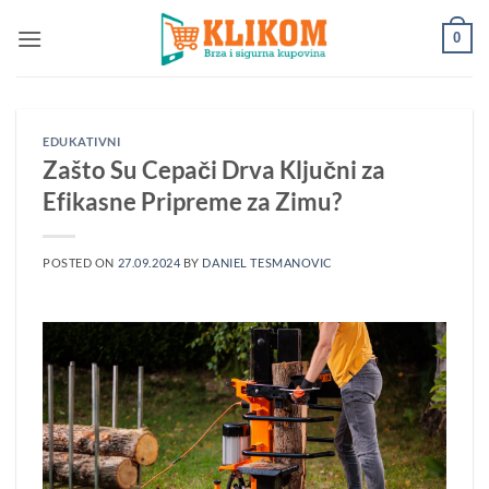
Preskoči
0
na
sadržaj
EDUKATIVNI
Zašto Su Cepači Drva Ključni za
Efikasne Pripreme za Zimu?
POSTED ON
27.09.2024
BY
DANIEL TESMANOVIC