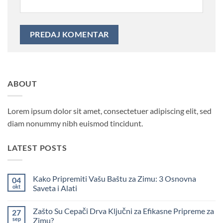
ABOUT
Lorem ipsum dolor sit amet, consectetuer adipiscing elit, sed
diam nonummy nibh euismod tincidunt.
LATEST POSTS
Kako Pripremiti Vašu Baštu za Zimu: 3 Osnovna
04
okt
Saveta i Alati
Nema
komentara
Zašto Su Cepači Drva Ključni za Efikasne Pripreme za
27
na
Kako
sep
Zimu?