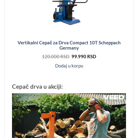
Vertikalni Cepač za Drva Compact 10T Scheppach
Germany
Originalna
Trenutna
120.000
RSD
99.990
RSD
cena
cena
je
je:
Dodaj u korpu
bila:
99.990 RSD.
120.000 RSD.
Cepač drva u akciji: