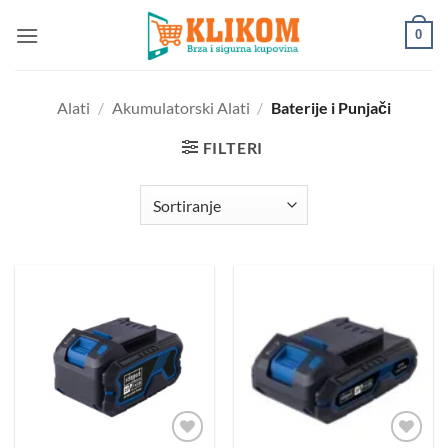
Preskoči
0
na
sadržaj
Alati
/
Akumulatorski Alati
/
Baterije i Punjači
FILTERI