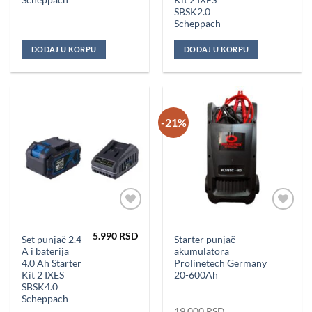
Scheppach
Kit 2 IXES
SBSK2.0
Scheppach
DODAJ U KORPU
DODAJ U KORPU
-21%
Dodaj u
Dodaj u
omiljene
omiljene
5.990
RSD
Set punjač 2.4
Starter punjač
A i baterija
akumulatora
4.0 Ah Starter
Prolinetech Germany
Kit 2 IXES
20-600Ah
SBSK4.0
Scheppach
19.000
RSD