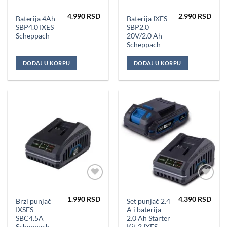
Dodaj u
Dodaj u
omiljene
omiljene
4.990
RSD
2.990
RSD
Baterija 4Ah
Baterija IXES
SBP4.0 IXES
SBP2.0
Scheppach
20V/2.0 Ah
Scheppach
DODAJ U KORPU
DODAJ U KORPU
Dodaj u
Dodaj u
omiljene
omiljene
1.990
RSD
4.390
RSD
Brzi punjač
Set punjač 2.4
IXSES
A i baterija
SBC4.5A
2.0 Ah Starter