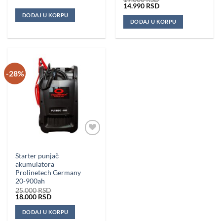
Originalna
Trenutna
14.990
RSD
cena
cena
DODAJ U KORPU
je
je:
DODAJ U KORPU
bila:
14.990 RSD.
19.000 RSD.
-28%
Dodaj u
omiljene
Starter punjač
akumulatora
Prolinetech Germany
20-900ah
25.000
RSD
Originalna
Trenutna
18.000
RSD
cena
cena
je
je:
DODAJ U KORPU
bila:
18.000 RSD.