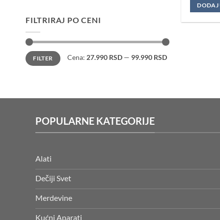
DODAJ
FILTRIRAJ PO CENI
Minimalna
Maksimalna
Cena:
27.990 RSD
—
99.990 RSD
FILTER
cena
cena
POPULARNE KATEGORIJE
Alati
Dečiji Svet
Merdevine
Kućni Aparati