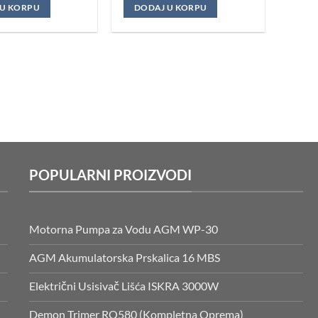
je
je:
 U KORPU
DODAJ U KORPU
bila:
27.990 RSD.
46.990 RSD.
POPULARNI PROIZVODI
Motorna Pumpa za Vodu AGM WP-30
AGM Akumulatorska Prskalica 16 MBS
Električni Usisivač Lišća ISKRA 3000W
Demon Trimer RQ580 (Kompletna Oprema)