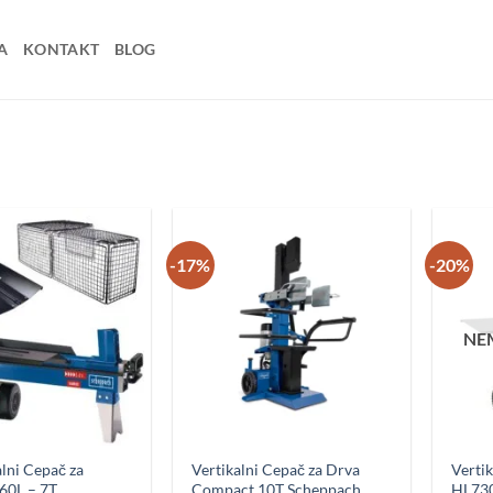
A
KONTAKT
BLOG
-17%
-20%
NE
Dodaj u
Dodaj u
omiljene
omiljene
lni Cepač za
Vertikalni Cepač za Drva
Verti
60L – 7T
Compact 10T Scheppach
HL730