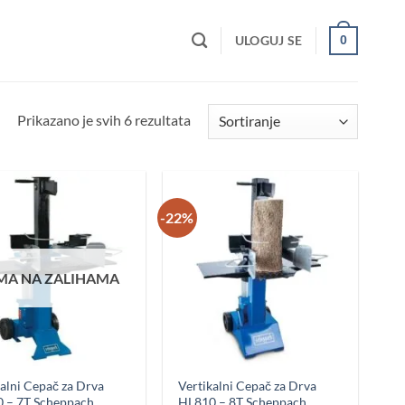
ULOGUJ SE
0
Prikazano je svih 6 rezultata
-22%
MA NA ZALIHAMA
Dodaj u
Dodaj u
omiljene
omiljene
kalni Cepač za Drva
Vertikalni Cepač za Drva
 – 7T Scheppach
HL810 – 8T Scheppach