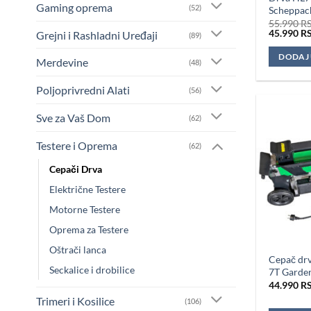
Gaming oprema
(52)
Scheppac
55.990
R
Originaln
45.990
R
Grejni i Rashladni Uređaji
(89)
cena
je
DODAJ
Merdevine
bila:
(48)
55.990 RS
Poljoprivredni Alati
(56)
Sve za Vaš Dom
(62)
Testere i Oprema
(62)
Cepači Drva
Električne Testere
Motorne Testere
Oprema za Testere
Oštrači lanca
Cepač drv
Seckalice i drobilice
7T Garde
44.990
R
Trimeri i Kosilice
(106)