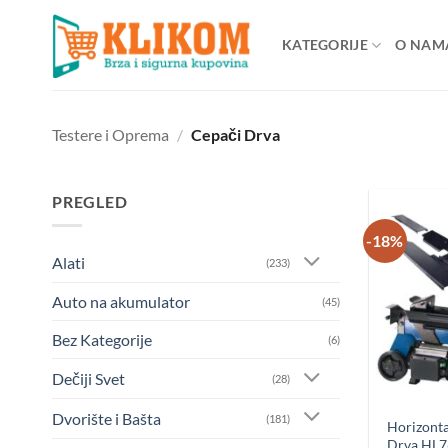
Preskoči
na
KATEGORIJE
O NAM
sadržaj
Testere i Oprema
/
Cepači Drva
PREGLED
-18%
Alati
(233)
Auto na akumulator
(45)
Bez Kategorije
(6)
Dečiji Svet
(28)
Dvorište i Bašta
(181)
Horizonta
Drva HL7