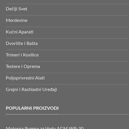
Dečiji Svet
Merdevine
Kućni Aparati
Dvorište i Bašta
Trimeri i Kosilice
Testere i Oprema
Poljoprivredni Alati
Grejni i Rashladni Uređaji
POPULARNI PROIZVODI
Motorna Pumpa za Vodu AGM WP-30