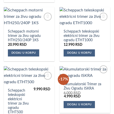
Dodaj u
Dodaj u
omiljene
omiljene
Scheppach motorni
Scheppach teleskopski
trimer za živu ogradu
elektricni trimer za živu
HTH250/240P 1KS
ogradu ETHT1000
20.990
RSD
12.990
RSD
DODAJ U KORPU
DODAJ U KORPU
Dodaj u
-17%
omiljene
Dodaj u
Akumulatorski Trimer za
omiljene
Živu Ogradu ISKRA
9.990
RSD
Scheppach
6.000
RSD
teleskopski
Originalna
Trenutna
4.990
RSD
elektricni
cena
cena
je
je:
trimer za živu
DODAJ U KORPU
bila:
4.990 RSD.
ogradu
6.000 RSD.
ETHT500