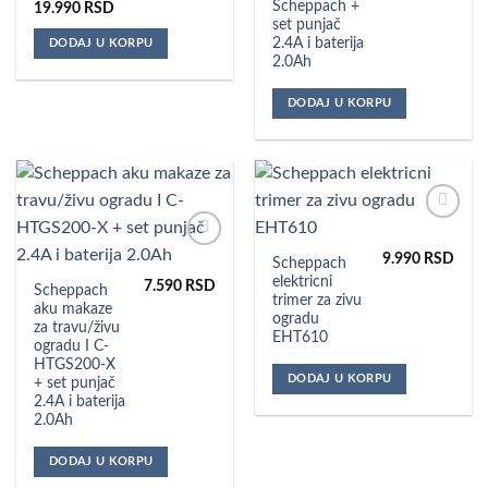
Scheppach +
19.990
RSD
set punjač
2.4A i baterija
DODAJ U KORPU
2.0Ah
DODAJ U KORPU
Dodaj u
omiljene
9.990
RSD
Dodaj u
Scheppach
omiljene
elektricni
7.590
RSD
Scheppach
trimer za zivu
aku makaze
ogradu
za travu/živu
EHT610
ogradu I C-
HTGS200-X
DODAJ U KORPU
+ set punjač
2.4A i baterija
2.0Ah
DODAJ U KORPU