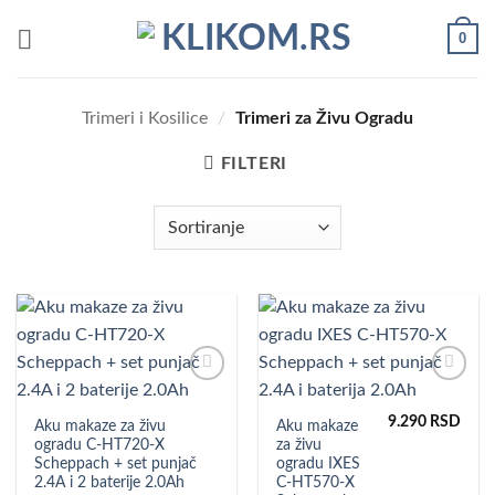
Preskoči
0
na
sadržaj
Trimeri i Kosilice
/
Trimeri za Živu Ogradu
FILTERI
Dodaj u
Dodaj u
omiljene
omiljene
9.290
RSD
Aku makaze za živu
Aku makaze
ogradu C-HT720-X
za živu
Scheppach + set punjač
ogradu IXES
2.4A i 2 baterije 2.0Ah
C-HT570-X