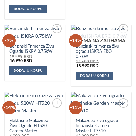
DODAJ U KORPU
Dodaj u
Dodaj u
-9%
-14%
NEMA NA ZALIHAMA
omiljene
omiljene
Benzinski Trimer za Živu
Benzinski trimer za živu
Ogradu ISKRA 0.75kW
ogradu ISKRA ERO
0.7kW
18.599
RSD
Originalna
Trenutna
16.990
RSD
18.699
RSD
cena
cena
Originalna
Trenutna
15.990
RSD
je
je:
cena
cena
DODAJ U KORPU
bila:
16.990 RSD.
je
je:
DODAJ U KORPU
18.599 RSD.
bila:
15.990 RSD.
18.699 RSD.
-14%
-11%
Dodaj u
Dodaj u
omiljene
omiljene
Električne Makaze za
Makaze za živu ogradu
Živu Ogradu HT520
benzinske Garden
Garden Master
Master HT7510