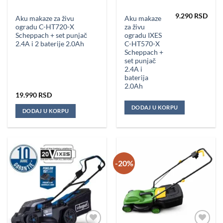
Dodaj u
Dodaj u
omiljene
omiljene
9.290
RSD
Aku makaze za živu
Aku makaze
ogradu C-HT720-X
za živu
Scheppach + set punjač
ogradu IXES
2.4A i 2 baterije 2.0Ah
C-HT570-X
Scheppach +
set punjač
2.4A i
baterija
2.0Ah
19.990
RSD
DODAJ U KORPU
DODAJ U KORPU
-20%