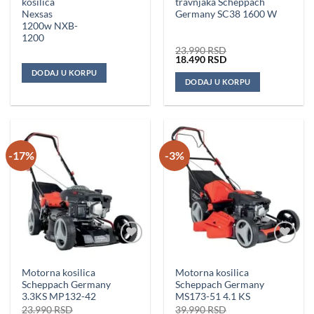
kosilica
travnjaka Scheppach
cena
cena
je
je:
Nexsas
Germany SC38 1600 W
bila:
7.990 RSD.
1200w NXB-
8.990 RSD.
1200
23.990
RSD
Originalna
Trenutna
18.490
RSD
cena
cena
DODAJ U KORPU
je
je:
DODAJ U KORPU
bila:
18.490 RSD.
23.990 RSD.
-17%
-3%
Dodaj u
Dodaj u
omiljene
omiljene
Motorna kosilica
Motorna kosilica
Scheppach Germany
Scheppach Germany
3.3KS MP132-42
MS173-51 4.1 KS
23.990
RSD
39.990
RSD