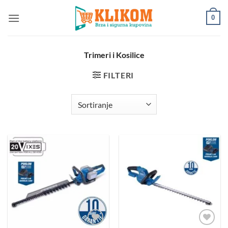
Preskoči
0
na
sadržaj
Trimeri i Kosilice
FILTERI