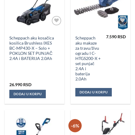
Dodaj u
Dodaj u
omiljene
omiljene
7.590
RSD
Scheppach aku kosačica
Scheppach
kosilica Brushless IXES
aku makaze
BC-MP430-X – Solo +
za travu/živu
POKLON SET PUNJAČ
ogradu I C-
2.4A i BATERIJA 2.0Ah
HTGS200-X +
set punjač
2.4A i
baterija
2.0Ah
26.990
RSD
DODAJ U KORPU
DODAJ U KORPU
-6%