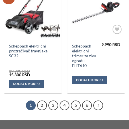
Dodaj u
Dodaj u
omiljene
omiljene
9.990
RSD
Scheppach električni
Scheppach
prozračivač travnjaka
elektricni
SC32
trimer za zivu
ogradu
EHT610
19.990
RSD
Originalna
Trenutna
15.300
RSD
cena
cena
DODAJ U KORPU
je
je:
DODAJ U KORPU
bila:
15.300 RSD.
19.990 RSD.
1
2
3
4
5
6