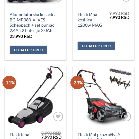
Dodaj u
Dodaj u
omiljene
omiljene
9.990
RSD
Akumulatorska kosacica
Električna
Originalna
Tren
7.990
RSD
BC-MP380-X IXES
kosilica
cena
cena
je
je:
Scheppach + set punjač
1200w MAG
bila:
7.99
2.4A i 2 baterije 2.0Ah
9.990 RSD.
23.990
RSD
DODAJ U KORPU
DODAJ U KORPU
-11%
-23%
Dodaj u
Dodaj u
omiljene
omiljene
8.990
RSD
Elektricna
Električni prozračivač
Originalna
Trenutna
7.990
RSD