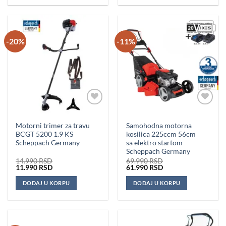
-20%
-11%
Dodaj u
Dodaj u
omiljene
omiljene
Motorni trimer za travu
Samohodna motorna
BCGT 5200 1.9 KS
kosilica 225ccm 56cm
Scheppach Germany
sa elektro startom
Scheppach Germany
14.990
RSD
69.990
RSD
Originalna
Trenutna
Originalna
Trenutna
11.990
RSD
61.990
RSD
cena
cena
cena
cena
je
je:
je
je:
DODAJ U KORPU
DODAJ U KORPU
bila:
11.990 RSD.
bila:
61.990 RSD.
14.990 RSD.
69.990 RSD.