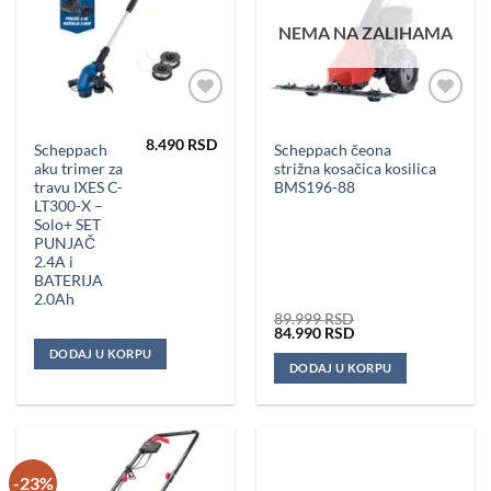
NEMA NA ZALIHAMA
Dodaj u
Dodaj u
omiljene
omiljene
8.490
RSD
Scheppach
Scheppach čeona
aku trimer za
strižna kosačica kosilica
travu IXES C-
BMS196-88
LT300-X –
Solo+ SET
PUNJAČ
2.4A i
BATERIJA
2.0Ah
89.999
RSD
Originalna
Trenutna
84.990
RSD
cena
cena
DODAJ U KORPU
je
je:
DODAJ U KORPU
bila:
84.990 RSD.
89.999 RSD.
-23%