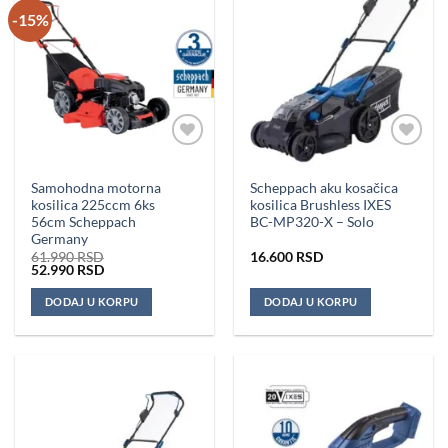
-15%
Dodaj u
Dodaj u
omiljene
omiljene
Samohodna motorna
Scheppach aku kosačica
kosilica 225ccm 6ks
kosilica Brushless IXES
56cm Scheppach
BC-MP320-X – Solo
Germany
61.990
RSD
16.600
RSD
Originalna
Trenutna
52.990
RSD
cena
cena
je
je:
DODAJ U KORPU
DODAJ U KORPU
bila:
52.990 RSD.
61.990 RSD.