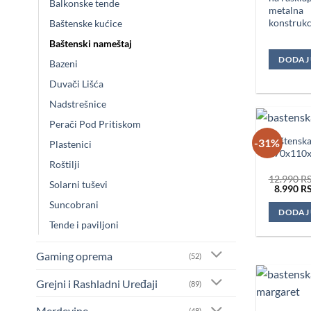
Balkonske tende
metalna
konstrukc
Baštenske kućice
Baštenski nameštaj
DODAJ
Bazeni
Duvači Lišća
Nadstrešnice
Perači Pod Pritiskom
Baštenska 
-31%
Plastenici
170x110x
Roštilji
12.990
R
Solarni tuševi
Original
8.990
R
cena
Suncobrani
je
DODAJ
bila:
Tende i paviljoni
12.990 
Gaming oprema
(52)
Grejni i Rashladni Uređaji
(89)
Merdevine
(48)