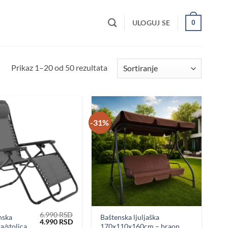
ULOGUJ SE
0
Prikaz 1–20 od 50 rezultata
-31%
Dodaj u
Dodaj u
omiljene
omiljene
6.990
RSD
nska
Baštenska ljuljaška
Originalna
Trenutna
4.990
RSD
ka/stolica
170x110x160cm – braon