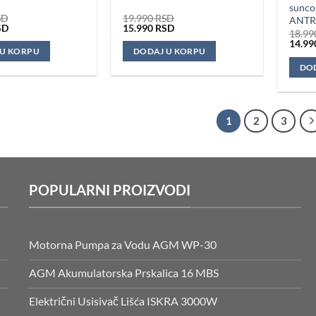
sunco
SD
19.990
RSD
ANTR
a
Trenutna
Originalna
Trenutna
SD
15.990
RSD
18.9
cena
cena
cena
Origi
14.9
je:
je
je:
 U KORPU
DODAJ U KORPU
cena
21.990 RSD.
bila:
15.990 RSD.
je
D.
19.990 RSD.
DO
bila:
18.99
1
2
3
POPULARNI PROIZVODI
Motorna Pumpa za Vodu AGM WP-30
AGM Akumulatorska Prskalica 16 MBS
Električni Usisivač Lišća ISKRA 3000W