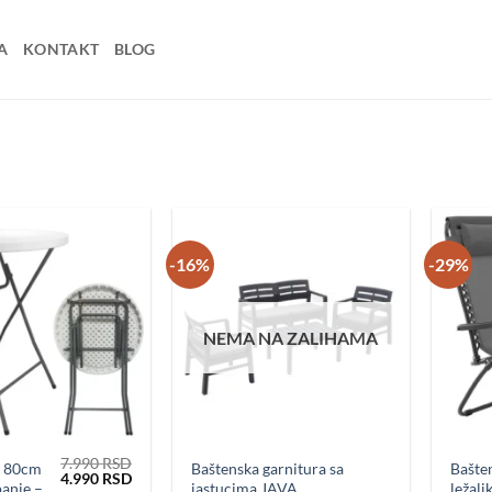
A
KONTAKT
BLOG
-16%
-29%
NEMA NA ZALIHAMA
Dodaj u
Dodaj u
omiljene
omiljene
7.990
RSD
o 80cm
Baštenska garnitura sa
Bašte
Originalna
Trenutna
4.990
RSD
panje –
jastucima JAVA
ležalj