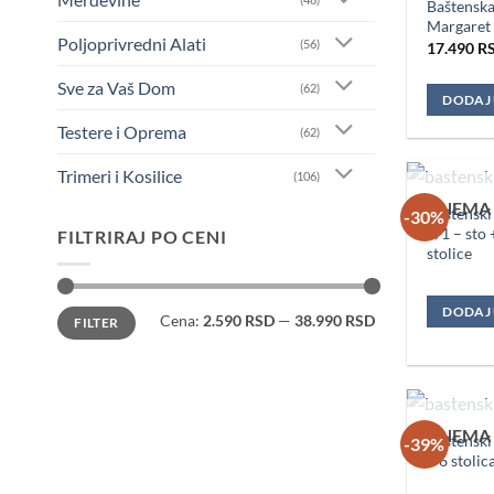
Baštenska 
Margaret
Poljoprivredni Alati
(56)
17.490
R
Sve za Vaš Dom
(62)
DODAJ
Testere i Oprema
(62)
Trimeri i Kosilice
(106)
NEMA 
Baštenski
-30%
3/1 – sto 
FILTRIRAJ PO CENI
stolice
Minimalna
Maksimalna
DODAJ
Cena:
2.590 RSD
—
38.990 RSD
FILTER
cena
cena
NEMA 
Baštenski 
-39%
+ 6 stolic