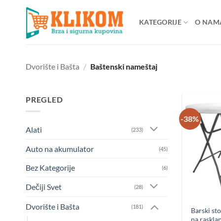
Preskoči
na
KATEGORIJE
O NAM
sadržaj
Dvorište i Bašta
/
Baštenski nameštaj
PREGLED
-38%
Alati
(233)
Auto na akumulator
(45)
Bez Kategorije
(6)
Dečiji Svet
(28)
Dvorište i Bašta
(181)
Barski st
na raskla