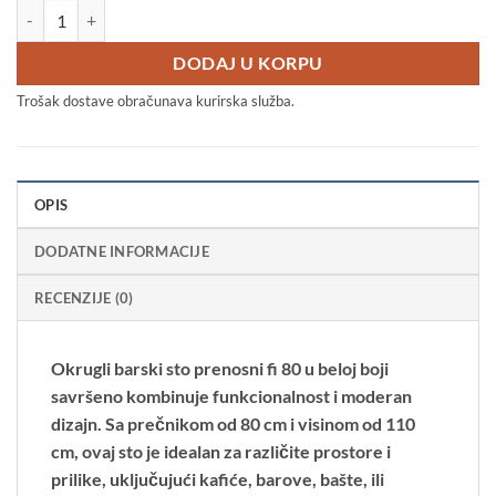
Barski sto 80cm na rasklapanje - metalna konstrukcija količina
7.990 RSD.
DODAJ U KORPU
Trošak dostave obračunava kurirska služba.
OPIS
DODATNE INFORMACIJE
RECENZIJE (0)
Okrugli barski sto prenosni fi 80 u beloj boji
savršeno kombinuje funkcionalnost i moderan
dizajn. Sa prečnikom od 80 cm i visinom od 110
cm, ovaj sto je idealan za različite prostore i
prilike, uključujući kafiće, barove, bašte, ili