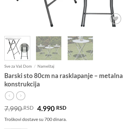
Dodaj u
omiljene
Sve za Vaš Dom
/
Nameštaj
Barski sto 80cm na rasklapanje – metalna
konstrukcija
Originalna
Trenutna
7.990
4.990
RSD
RSD
cena
cena
Troškovi dostave su 700 dinara.
je
je:
bila:
4.990 RSD.