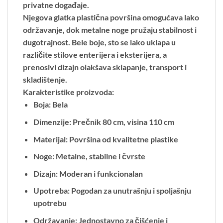
privatne događaje.
Njegova glatka plastična površina omogućava lako
održavanje, dok metalne noge pružaju stabilnost i
dugotrajnost. Bele boje, sto se lako uklapa u
različite stilove enterijera i eksterijera, a
prenosivi dizajn olakšava sklapanje, transport i
skladištenje.
Karakteristike proizvoda:
Boja: Bela
Dimenzije: Prečnik 80 cm, visina 110 cm
Materijal: Površina od kvalitetne plastike
Noge: Metalne, stabilne i čvrste
Dizajn: Moderan i funkcionalan
Upotreba: Pogodan za unutrašnju i spoljašnju
upotrebu
Održavanje: Jednostavno za čišćenje i