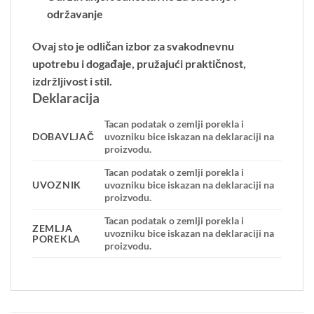
održavanje
Ovaj sto je odličan izbor za svakodnevnu
upotrebu i događaje, pružajući praktičnost,
izdržljivost i stil.
Deklaracija
Tacan podatak o zemlji porekla i
DOBAVLJAČ
uvozniku bice iskazan na deklaraciji na
proizvodu.
Tacan podatak o zemlji porekla i
UVOZNIK
uvozniku bice iskazan na deklaraciji na
proizvodu.
Tacan podatak o zemlji porekla i
ZEMLJA
uvozniku bice iskazan na deklaraciji na
POREKLA
proizvodu.