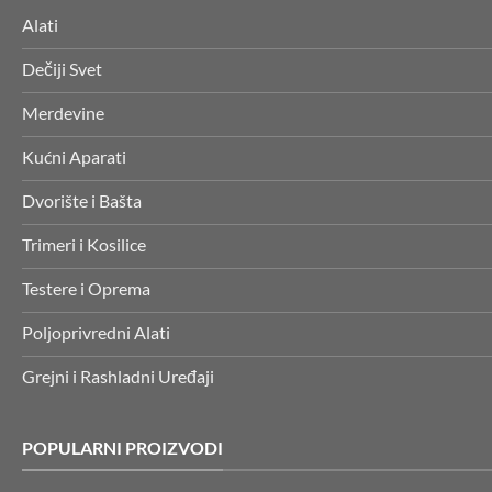
Alati
Dečiji Svet
Merdevine
Kućni Aparati
Dvorište i Bašta
Trimeri i Kosilice
Testere i Oprema
Poljoprivredni Alati
Grejni i Rashladni Uređaji
POPULARNI PROIZVODI