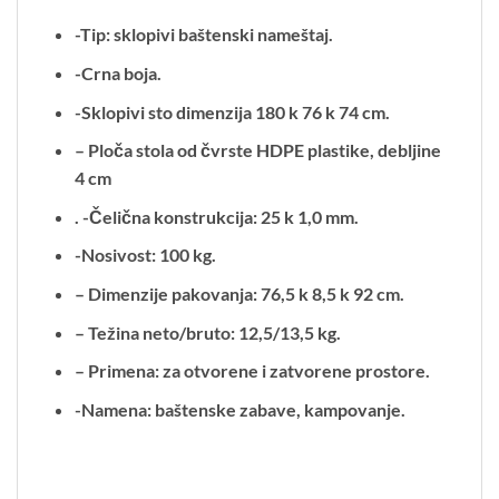
-Tip: sklopivi baštenski nameštaj.
-Crna boja.
-Sklopivi sto dimenzija 180 k 76 k 74 cm.
– Ploča stola od čvrste HDPE plastike, debljine
4 cm
. -Čelična konstrukcija: 25 k 1,0 mm.
-Nosivost: 100 kg.
– Dimenzije pakovanja: 76,5 k 8,5 k 92 cm.
– Težina neto/bruto: 12,5/13,5 kg.
– Primena: za otvorene i zatvorene prostore.
-Namena: baštenske zabave, kampovanje.