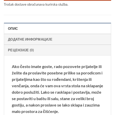
Trošak dostave obračunava kurirska služba.
ОПИС
ДОДАТНЕ ИНФОРМАЦИЈЕ
РЕЦЕНЗИЈЕ (0)
Ako često imate goste, rado pozovete prijatelje ili
želite da proslavite posebne prilike sa porodicom i
prijateljima kao što su rođendani, krštenja ili
venčanja, onda će vam ova vrsta stola na sklapanje
dobro poslužiti. Lako se rasklapa i postavlja, može
se postaviti u baštu ili salu, stane za veliki broj
gostiju, a nakon proslave se lako sklapa i zauzima
malo prostora za čišćenje.