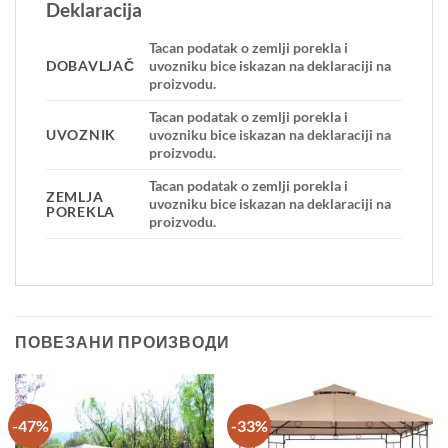
Deklaracija
Tacan podatak o zemlji porekla i
DOBAVLJAČ
uvozniku bice iskazan na deklaraciji na
proizvodu.
Tacan podatak o zemlji porekla i
UVOZNIK
uvozniku bice iskazan na deklaraciji na
proizvodu.
Tacan podatak o zemlji porekla i
ZEMLJA
uvozniku bice iskazan na deklaraciji na
POREKLA
proizvodu.
ПОВЕЗАНИ ПРОИЗВОДИ
-47%
-33%