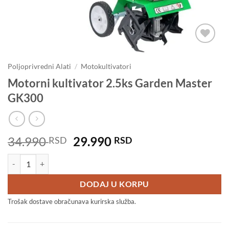
Dodaj u
omiljene
Poljoprivredni Alati
/
Motokultivatori
Motorni kultivator 2.5ks Garden Master
GK300
Originalna
Trenutna
34.990
29.990
RSD
RSD
cena
cena
Motorni kultivator 2.5ks Garden Master GK300 količina
je
je:
bila:
29.990 RSD.
DODAJ U KORPU
34.990 RSD.
Trošak dostave obračunava kurirska služba.