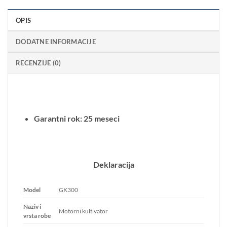
OPIS
DODATNE INFORMACIJE
RECENZIJE (0)
Garantni rok: 25 meseci
Deklaracija
Model
GK300
Naziv i
Motorni kultivator
vrsta robe