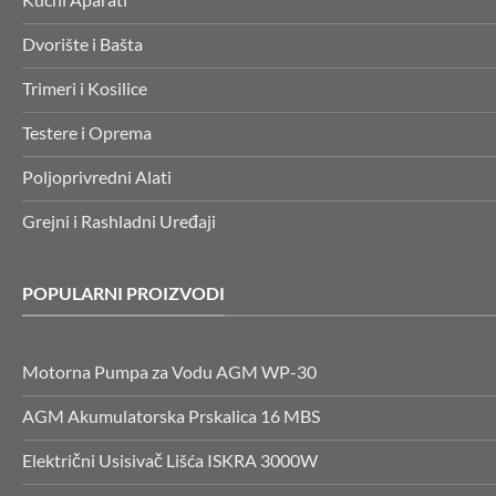
Dvorište i Bašta
Trimeri i Kosilice
Testere i Oprema
Poljoprivredni Alati
Grejni i Rashladni Uređaji
POPULARNI PROIZVODI
Motorna Pumpa za Vodu AGM WP-30
AGM Akumulatorska Prskalica 16 MBS
Električni Usisivač Lišća ISKRA 3000W