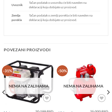
Tačan podatak o uvozniku će biti naveden na
Uvoznik
deklaraciji koju dobijate uz proizvod.
Zemlja
Tačan podatak o zemlji porekla će biti naveden na
porekla
deklaraciji koju dobijate uz proizvod.
POVEZANI PROIZVODI
-31%
-50%
NEMA NA ZALIHAMA
NEMA NA ZALIHAMA
Dodaj u
Dodaj u
omiljene
omiljene
20.199
RSD
25.000
RSD