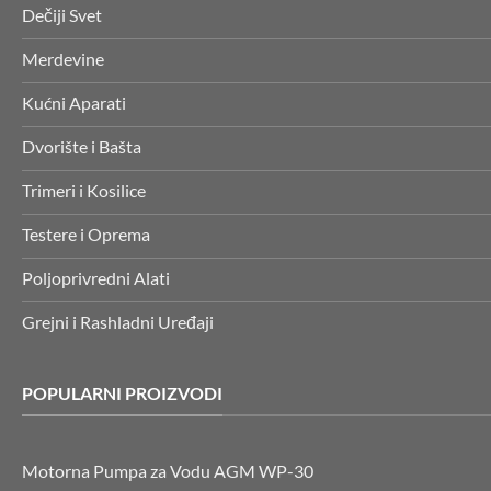
Dečiji Svet
Merdevine
Kućni Aparati
Dvorište i Bašta
Trimeri i Kosilice
Testere i Oprema
Poljoprivredni Alati
Grejni i Rashladni Uređaji
POPULARNI PROIZVODI
Motorna Pumpa za Vodu AGM WP-30