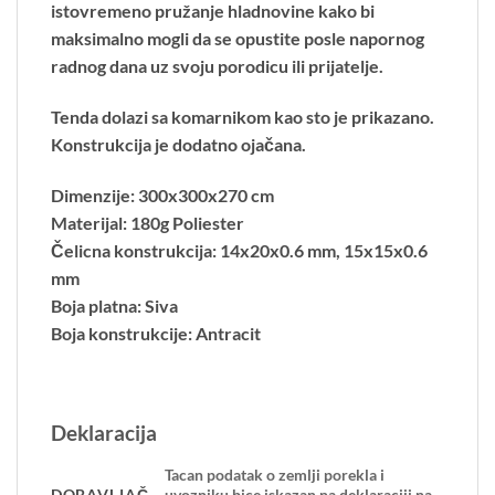
istovremeno pružanje hladnovine kako bi
maksimalno mogli da se opustite posle napornog
radnog dana uz svoju porodicu ili prijatelje.
Tenda dolazi sa komarnikom kao sto je prikazano.
Konstrukcija je dodatno ojačana.
Dimenzije: 300x300x270 cm
Materijal: 180g Poliester
Čelicna konstrukcija: 14x20x0.6 mm, 15x15x0.6
mm
Boja platna: Siva
Boja konstrukcije: Antracit
Deklaracija
Tacan podatak o zemlji porekla i
DOBAVLJAČ
uvozniku bice iskazan na deklaraciji na