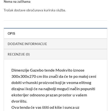
Nema na zalihama
Trošak dostave obračunava kurirska služba.
OPIS
DODATNE INFORMACIJE
RECENZIJE (0)
Dimenzije Gazebo tende Moskvito iznose
300x300x270 cm što znači da će te po maloj ceni
dobiti vrhunski proizvod koji je veoma elitnog
dizajna i koji će na najbolji mogući način popuniti
eksterijer odnosno prazan prostor u vašem
dvorištu.
Ova tenda će vas štiti od kiše i sunca uz