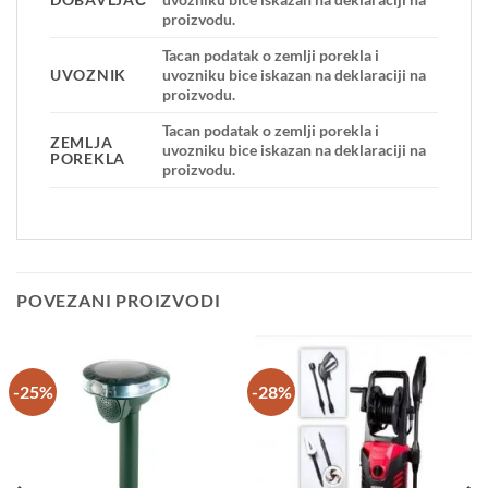
proizvodu.
Tacan podatak o zemlji porekla i
UVOZNIK
uvozniku bice iskazan na deklaraciji na
proizvodu.
Tacan podatak o zemlji porekla i
ZEMLJA
uvozniku bice iskazan na deklaraciji na
POREKLA
proizvodu.
POVEZANI PROIZVODI
-25%
-28%