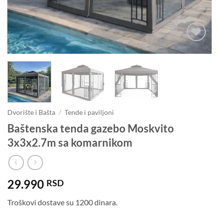
Dodaj u
omiljene
Dvorište i Bašta
/
Tende i paviljoni
Baštenska tenda gazebo Moskvito
3x3x2.7m sa komarnikom
29.990
RSD
Troškovi dostave su 1200 dinara.