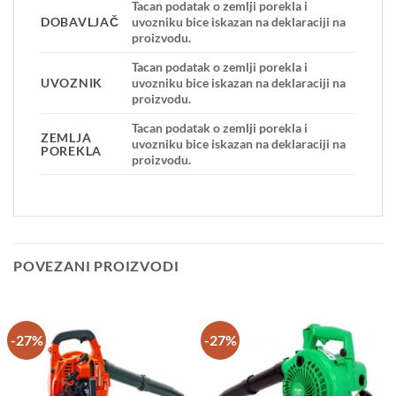
Tacan podatak o zemlji porekla i
DOBAVLJAČ
uvozniku bice iskazan na deklaraciji na
proizvodu.
Tacan podatak o zemlji porekla i
UVOZNIK
uvozniku bice iskazan na deklaraciji na
proizvodu.
Tacan podatak o zemlji porekla i
ZEMLJA
uvozniku bice iskazan na deklaraciji na
POREKLA
proizvodu.
POVEZANI PROIZVODI
-27%
-27%