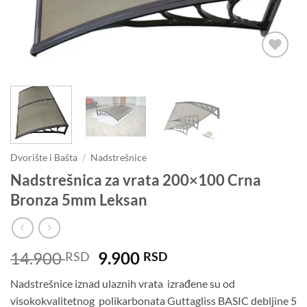
Dodaj u
omiljene
Dvorište i Bašta
/
Nadstrešnice
Nadstrešnica za vrata 200×100 Crna
Bronza 5mm Leksan
Originalna
Trenutna
14.900
9.900
RSD
RSD
cena
cena
Nadstrešnice iznad ulaznih vrata izrađene su od
je
je:
visokokvalitetnog polikarbonata Guttagliss BASIC debljine 5
bila:
9.900 RSD.