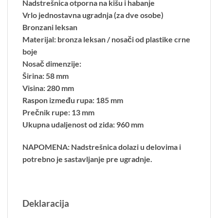
Nadstrešnica otporna na kišu i habanje
Vrlo jednostavna ugradnja (za dve osobe)
Bronzani leksan
Materijal: bronza leksan / nosači od plastike crne
boje
Nosač dimenzije:
Širina: 58 mm
Visina: 280 mm
Raspon između rupa: 185 mm
Prečnik rupe: 13 mm
Ukupna udaljenost od zida: 960 mm
NAPOMENA: Nadstrešnica dolazi u delovima i
potrebno je sastavljanje pre ugradnje.
Deklaracija