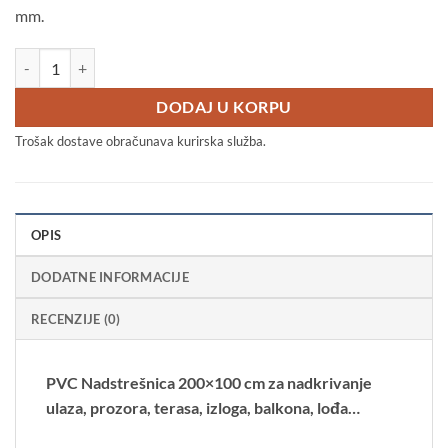
mm.
14.900 RSD.
Nadstrešnica za vrata 200x100 Crna Bronza 5mm Leksan količina
DODAJ U KORPU
Trošak dostave obračunava kurirska služba.
OPIS
DODATNE INFORMACIJE
RECENZIJE (0)
PVC Nadstrešnica 200×100 cm za nadkrivanje
ulaza, prozora, terasa, izloga, balkona, lođa…