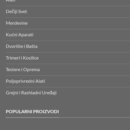
Dečiji Svet
Merdevine
Kućni Aparati
Dvorište i Bašta
Trimeri i Kosilice
Testere i Oprema
Poljoprivredni Alati
Grejni i Rashladni Uređaji
POPULARNI PROIZVODI