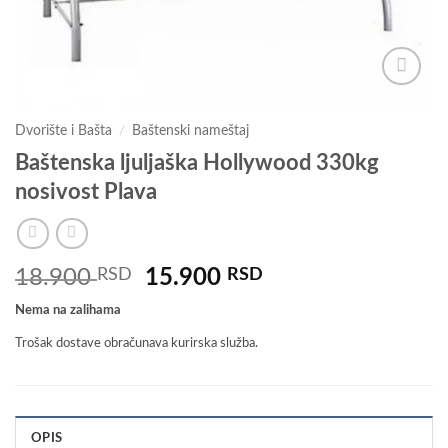
Dodaj u
omiljene
Dvorište i Bašta
/
Baštenski nameštaj
Baštenska ljuljaška Hollywood 330kg
nosivost Plava
Originalna
Trenutna
18.900
RSD
15.900
RSD
cena
cena
Nema na zalihama
je
je:
bila:
15.900 RSD.
Trošak dostave obračunava kurirska služba.
18.900 RSD.
OPIS