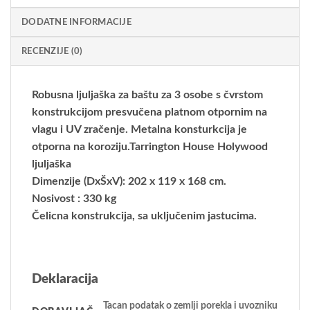
DODATNE INFORMACIJE
RECENZIJE (0)
Robusna ljuljaška za baštu za 3 osobe s čvrstom
konstrukcijom presvučena platnom otpornim na
vlagu i UV zračenje. Metalna konsturkcija je
otporna na koroziju.Tarrington House Holywood
ljuljaška
Dimenzije (DxŠxV): 202 x 119 x 168 cm.
Nosivost : 330 kg
Čelicna konstrukcija, sa uključenim jastucima.
Deklaracija
Tacan podatak o zemlji porekla i uvozniku