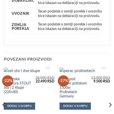
DOBAVLJAČ
bice iskazan na deklaraciji na proizvodu.
Tacan podatak o zemlji porekla i uvozniku
UVOZNIK
bice iskazan na deklaraciji na proizvodu.
Tacan podatak o zemlji porekla i uvozniku
ZEMLJA
POREKLA
bice iskazan na deklaraciji na proizvodu.
POVEZANI PROIZVODI
Dodaj u
Dodaj u
omiljene
omiljene
28.990
RSD
13.000
RSD
Baštenska
Perac pod
-22%
-27%
Originalna
Trenutna
Originalna
Tr
22.490
RSD
9.500
RSD
Garnitura STOUT
visokim pritiskom
cena
cena
cena
ce
je
je:
je
je:
Sto i 2 Klupe
1500w
bila:
22.490 RSD.
bila:
9.
(220×80)
Prolinetech
28.990 RSD.
13.000 RSD.
Germany
DODAJ U KORPU
DODAJ U KORPU